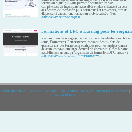
formation digital ; il vous permet d'optimiser les/vos
compétences de façon plus accessible et plus efficace à travers
des actions de formation plus pertinentes et novatrices, afin de
dispenser à chacun une formation individualisée. Nou
http://www.skillsdesign.fr
Formations et DPC e-learning pour les soignan
Reconnu pour son engagement au service des établissements de
santé, Formavenir-Performances propose depuis plus de
quarante ans des formations continues pour les professionnels
de santé couvrant un large éventail de domaines. Grâce à notre
accréditation en tant qu?organisme de formation DPC, nous ve
http://www.formavenir-performances.fr
Traduction italien
|
Top clics
|
Top votes
|
Nouveautés
|
Actualités
|
catégories de l'annuaire
|
Contactez nous
|