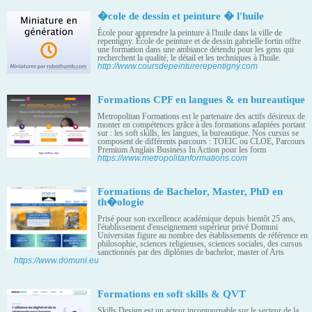
�cole de dessin et peinture � l'huile
École pour apprendre la peinture à l'huile dans la ville de
repentigny. École de peinture et de dessin gabrielle fortin offre
une formation dans une ambiance détendu pour les gens qui
recherchent la qualité, le détail et les techniques à l'huile.
http://www.coursdepeinturerepentigny.com
Formations CPF en langues & en bureautique
Metropolitan Formations est le partenaire des actifs désireux de
monter en compétences grâce à des formations adaptées portant
sur : les soft skills, les langues, la bureautique. Nos cursus se
composent de différents parcours : TOEIC ou CLOE, Parcours
Premium Anglais Business In Action pour les form
https://www.metropolitanformations.com
Formations de Bachelor, Master, PhD en
th�ologie
Prisé pour son excellence académique depuis bientôt 25 ans,
l'établissement d'enseignement supérieur privé Domuni
Universitas figure au nombre des établissements de référence en
philosophie, sciences religieuses, sciences sociales, des cursus
sanctionnés par des diplômes de bachelor, master of Arts
https://www.domuni.eu
Formations en soft skills & QVT
Skills Design est un acteur incontournable sur le secteur de la