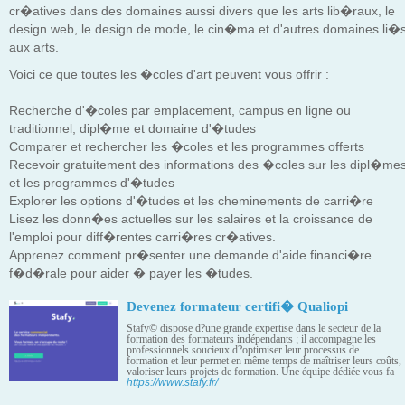
cr�atives dans des domaines aussi divers que les arts lib�raux, le
design web, le design de mode, le cin�ma et d'autres domaines li�
aux arts.
Voici ce que toutes les �coles d'art peuvent vous offrir :
Recherche d'�coles par emplacement, campus en ligne ou
traditionnel, dipl�me et domaine d'�tudes
Comparer et rechercher les �coles et les programmes offerts
Recevoir gratuitement des informations des �coles sur les dipl�me
et les programmes d'�tudes
Explorer les options d'�tudes et les cheminements de carri�re
Lisez les donn�es actuelles sur les salaires et la croissance de
l'emploi pour diff�rentes carri�res cr�atives.
Apprenez comment pr�senter une demande d'aide financi�re
f�d�rale pour aider � payer les �tudes.
Devenez formateur certifi� Qualiopi
Stafy© dispose d?une grande expertise dans le secteur de la
formation des formateurs indépendants ; il accompagne les
professionnels soucieux d?optimiser leur processus de
formation et leur permet en même temps de maîtriser leurs coûts,
valoriser leurs projets de formation. Une équipe dédiée vous fa
https://www.stafy.fr/